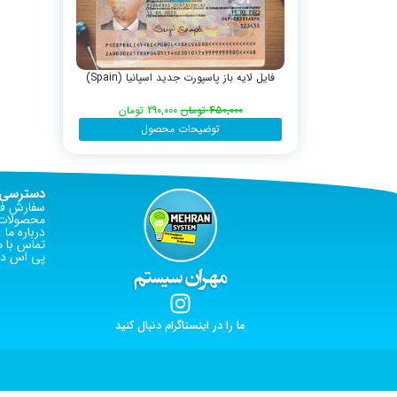
فایل لایه باز پاسپورت جدید اسپانیا (Spain)
450,000
تومان
290,000
تومان
توضیحات محصول
دسترسی 
سفارش فا
محصولات 
درباره ما
تماس با م
پی اس دی
ما را در اینستاگرام دنبال کنید